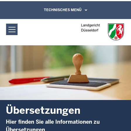
Direkt zum Inhalt
Landgericht Düsseldorf: Übersetzungen
TECHNISCHES MENÜ
Leichte Sprache, Gebärdensprachenvideo
und Kontaktformular
Übersetzungen
Hier finden Sie alle Informationen zu
Übersetzungen