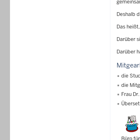
gemeinsam
Deshalb d
Das heißt
Darüber si
Darüber h
Mitgear
die Stu
die Mit
Frau Dr
Überset
Büro fü