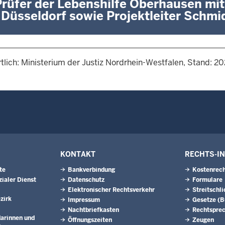
Prüfer der Lebenshilfe Oberhausen mi
Düsseldorf sowie Projektleiter Schmi
tlich: Ministerium der Justiz Nordrhein-Westfalen, Stand: 2
KONTAKT
RECHTS-I
te
Bankverbindung
Kostenrech
ialer Dienst
Datenschutz
Formulare
Elektronischer Rechtsverkehr
Streitschl
zirk
Impressum
Gesetze (
Nachtbriefkasten
Rechtspre
arinnen und
Öffnungszeiten
Zeugen