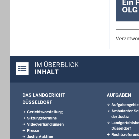
Ein 
OLG 
Verantwor
IM ÜBERBLICK
Justiz-Portal im Überblick:
INHALT
DAS LANDGERICHT
AUFGABEN
DÜSSELDORF
Aufgabengebie
Ambulanter Soz
Gerichtsvorstellung
der Justiz
Sitzungstermine
Landgerichtsbe
Videoverhandlungen
Düsseldorf
Presse
Rechtsreferend
Justiz-Auktion