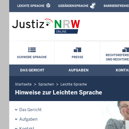
Direkt zum Inhalt
LEICHTE SPRACHE
GEBÄRDENSPRACHE
BARRIEREFREIHE
Leichte Sprache, Gebärdensprachenvideo u
Landgericht Düsseldorf: Hinweise zur L
Schnellnavigation mit Volltext-Suche
RECHTSREFERE
SCHWERE SPRACHE
PRESSE
UND RECHTSRE
DAS GERICHT
AUFGABEN
KONTA
Hauptmenü: Hauptnavigation
Startseite
Sprachen
Leichte Sprache
Hinweise zur Leichten Sprache
Das Gericht
Aufgaben
Kontakt