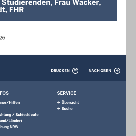
t Studierenden, Frau Wacker,
dt, FHR
026
DRUCKEN
NACH OBEN
NFOS
SERVICE
ner/Hilfen
Übersicht
Suche
ichtung / Schiedsleute
Bund/Länder)
chung NRW